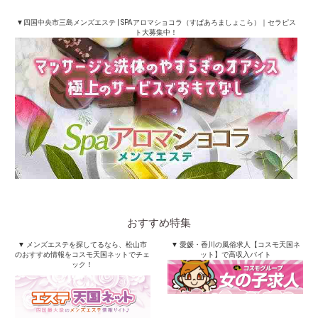
▼四国中央市三島メンズエステ | SPAアロマショコラ（すぱあろましょこら）｜セラピス
ト大募集中！
おすすめ特集
▼ メンズエステを探してるなら、松山市
▼ 愛媛・香川の風俗求人【コスモ天国ネ
のおすすめ情報をコスモ天国ネットでチェ
ット】で高収入バイト
ック！