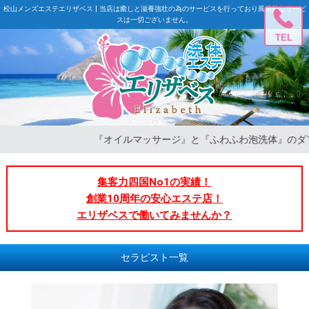
松山メンズエステエリザベス | 当店は癒しと滋養強壮の為のサービスを行っており風俗的なサービ
スは一切ございません。
TEL
『オイルマッサージ』と『ふわふわ泡洗体』のダブルの癒
集客力四国No1の実績！
創業10周年の安心エステ店！
エリザベスで働いてみませんか？
セラピスト一覧