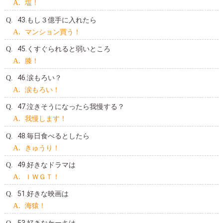
塩！
43.もし３億手に入れたら
マンション買う！
45.くすぐられると弱いところ
膝！
46.涙もろい？
涙もろい！
47.泣きそうになったら我慢する？
我慢します！
48.毎日食べるとしたら
きゅうり！
49.好きなドラマは
ＩＷＧＴ！
51.好きな映画は
海猿！
53.好きなケーキは