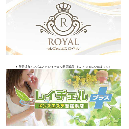
▼ 新居浜市メンズエステ レイチェル新居浜店（れいちぇるにいはまてん）