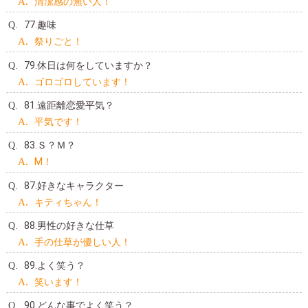
清潔感の無い人！
77.趣味
祭りごと！
79.休日は何をしていますか？
ゴロゴロしています！
81.遠距離恋愛平気？
平気です！
83.Ｓ？Ｍ？
M！
87.好きなキャラクター
キティちゃん！
88.男性の好きな仕草
手の仕草が優しい人！
89.よく笑う？
笑います！
90.どんな事でよく笑う？