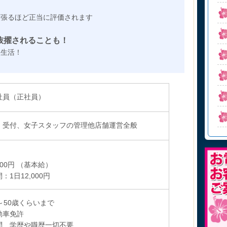
頑張るほど正当に評価されます
に抜擢されることも！
入生活！
社員（正社員）
、受付、女子スタッフの管理他店舗運営全般
〉
000円 （基本給）
：1日12,000円
～50歳くらいまで
動車免許
問、学歴や職歴一切不要