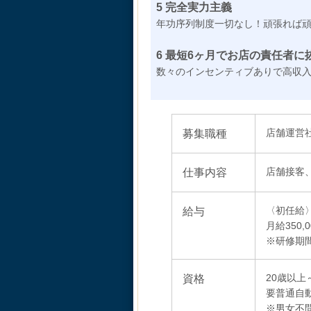
5 完全実力主義
年功序列制度一切なし！頑張れば
6 最短6ヶ月でお店の責任者
数々のインセンティブありで高収
募集職種
店舗運営
仕事内容
店舗接客
給与
〈初任給
月給350,
※研修期間
資格
20歳以上
要普通自
※男女不