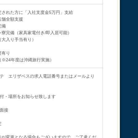
定された方に「入社支度金5万円」支給
店舗全額支援
完備
ン寮完備（家具家電付き/即入居可能）
（大入り手当有り）
度有り
（※24年度は沖縄旅行実施）
ステ エリザベスの求人電話番号またはメールより
日付・場所をお知らせ致します
と面接
定
法が変更となる場合もございますので、ご了承くだ