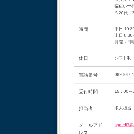
幅広い世
※20代・
時間
平日 10:3
土日 8:30
月曜～日
休日
シフト制
電話番号
089-947-
受付時間
15：00～
担当者
求人担当
メールアド
spa.eli3@
レス