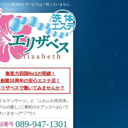
行っており風俗的なサービスは一切ございません。
集客力四国No1の実績！
創業10周年の安心エステ店！
エリザベスで働いてみませんか？
イルマッサージ』と『ふわふわ泡洗体』
ブルの癒し♪二番町のオアシスへおいで
いませ～(*^▽^*)☆
089-947-1301
話番号