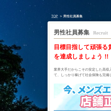
TOP
男性社員募集
男性社員募集
Recruit
目標目指して頑張る
を達成しましょう !!
業界大手だからこその安定した高収
て、しっかり稼げて社会保険も完備