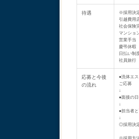
待遇
※採用決
引越費用
社会保険
マンショ
営業手当
慶弔休暇
日払い制
社員旅行
応募と今後
●洗体エ
ご応募
の流れ
↓
●面接の
↓
●担当者
↓
◎採用決
※採用方