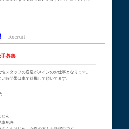
！
Recruit
転手募集
女性スタッフの送迎がメインのお仕事となります。
ない時間帯は車で待機して頂いてます。
円
ません
動車免許
マさんをはじめ、女性の方も大活躍中です！