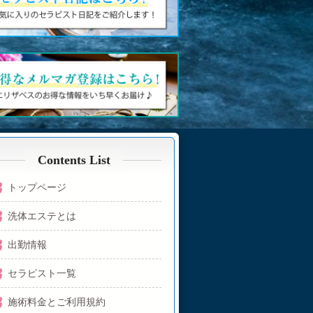
Contents List
トップページ
洗体エステとは
出勤情報
セラピスト一覧
施術料金とご利用規約