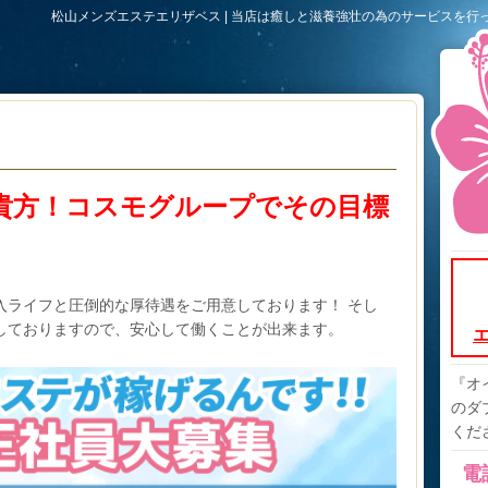
松山メンズエステエリザベス | 当店は癒しと滋養強壮の為のサービスを
貴方！コスモグループでその目標
入ライフと圧倒的な厚待遇をご用意しております！ そし
しておりますので、安心して働くことが出来ます。
『オ
のダ
くださ
電