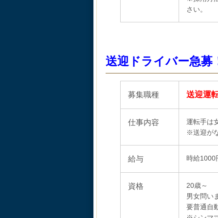
さい。
送迎ドライバー急募
募集職種
送迎運
仕事内容
運転手は
※送迎が
給与
時給1000
資格
20歳～
男女問い
要普通自
※シンマ