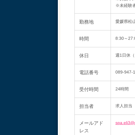
※未経験
勤務地
愛媛県松山
時間
8:30～
休日
週1日休
電話番号
089-947-
受付時間
24時間
担当者
求人担当
メールアド
spa.eli3@
レス